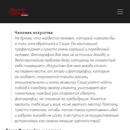
Человек искусства
Не думаю, что найдется человек, который пожалел бы
о том, что обратился к Саше. Он настоящий
профессионал и просто очень хороший и порядочный
человек. Фотография для него не источник дохода, а
действительно любимое дело, которому он полностью
себя посвящает. Искусство для него всегда стоит
на первом месте, от этого и фотографии, которые
он создает, получаются такими яркими,
эмоциональными и очень живыми! Саша умеет найти
подход к каждому своему клиенту, учитывает все
пожелания, каждый раз старается сделать
фотографии, не похожие на предыдущие. Хочется
хвалить тебя еще и еще, но не хватит места) Поэтому
просто пожелаю, чтобы поток твоих креативных идей
и задумок никогда не иссяк, а на пути к их осуществлению
встречалось как можно меньше препятствий!