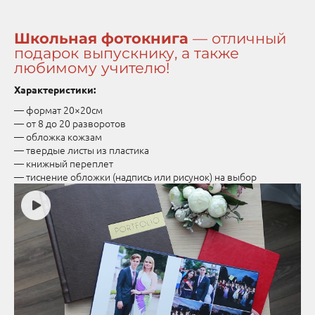
Школьная фотокнига
— отличный
подарок выпускнику, а также
любимому учителю!
Характеристики:
— формат 20×20см
— от 8 до 20 разворотов
— обложка кожзам
— твердые листы из пластика
— книжный переплет
— тиснение обложки (надпись или рисунок) на выбор