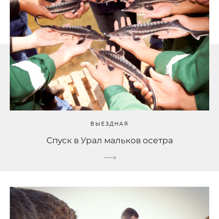
ВЫЕЗДНАЯ
Спуск в Урал мальков осетра