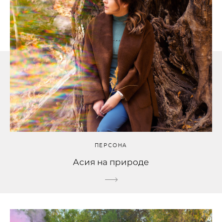
ПЕРСОНА
Асия на природе