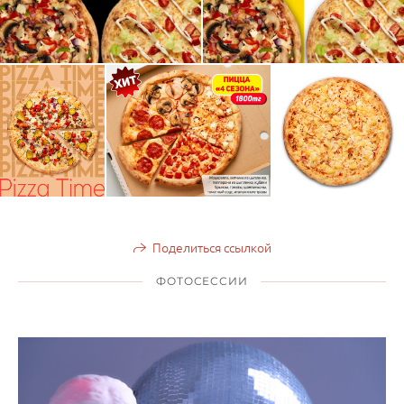
Поделиться ссылкой
ФОТОСЕССИИ